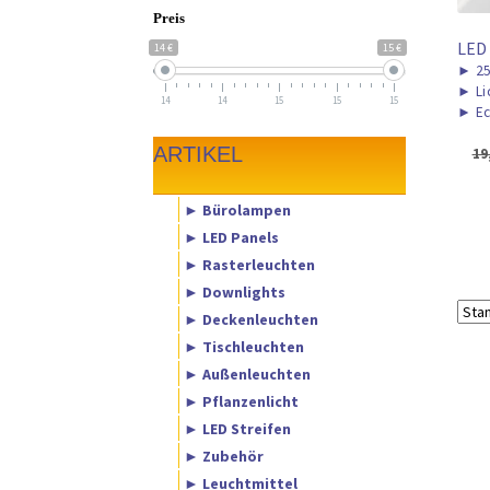
Preis
LED
14 €
15 €
►
2
►
Li
14
14
15
15
15
►
Ec
ARTIKEL
19
► Bürolampen
► LED Panels
► Rasterleuchten
► Downlights
► Deckenleuchten
► Tischleuchten
► Außenleuchten
► Pflanzenlicht
► LED Streifen
► Zubehör
► Leuchtmittel