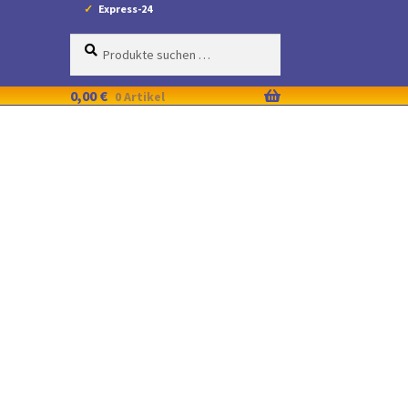
Express-24
Suche
Suchen
nach:
0,00
€
0 Artikel