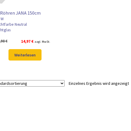
 Röhren JANA 150cm
5W
chtfarbe Neutral
htglas
Ursprünglicher
Aktueller
,98
€
14,97
€
zzgl. MwSt.
Preis
Preis
war:
ist:
Weiterlesen
19,98 €
14,97 €.
Einzelnes Ergebnis wird angezeigt