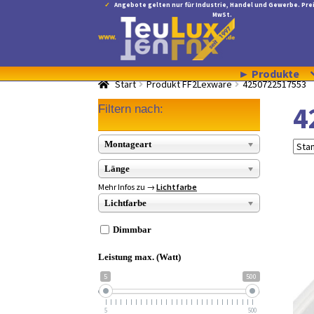
Angebote gelten nur für Industrie, Handel und Gewerbe. Prei
MwSt.
Zur
Zum
Navigation
Inhalt
springen
springen
► Produkte
Start
Produkt FF2Lexware
4250722517553
4
Filtern nach:
Montageart
Länge
Mehr Infos zu →
Lichtfarbe
Lichtfarbe
Dimmbar
Leistung max. (Watt)
5
500
5
500