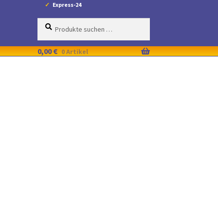
Express-24
Suche
Suchen
nach:
0,00
€
0 Artikel