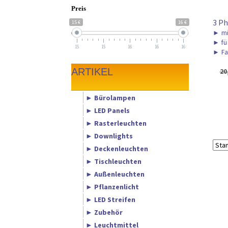
Preis
3 Ph
15 €
16 €
►
mi
►
fü
15
15
16
16
16
►
Fa
ARTIKEL
20
► Bürolampen
► LED Panels
► Rasterleuchten
► Downlights
► Deckenleuchten
► Tischleuchten
► Außenleuchten
► Pflanzenlicht
► LED Streifen
► Zubehör
► Leuchtmittel