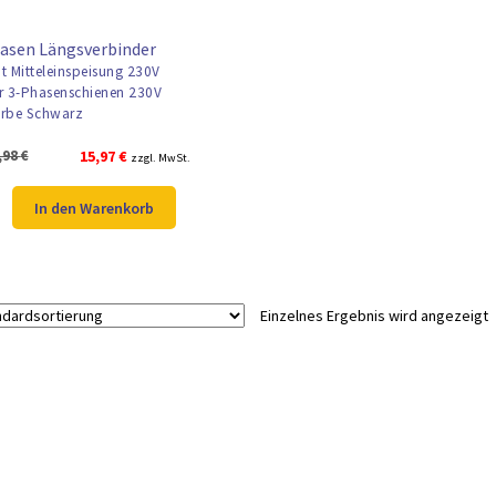
asen Längsverbinder
t Mitteleinspeisung 230V
r 3-Phasenschienen 230V
rbe Schwarz
Ursprünglicher
Aktueller
,98
€
15,97
€
zzgl. MwSt.
Preis
Preis
war:
ist:
In den Warenkorb
20,98 €
15,97 €.
Einzelnes Ergebnis wird angezeigt