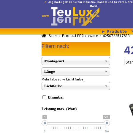
Angebote gelten nur für Industrie, Handel und Gewerbe. Prei
MwSt.
Zur
Zum
Navigation
Inhalt
springen
springen
► Produkte
Start
Produkt FF2Lexware
4250722517683
4
Filtern nach:
Montageart
Länge
Mehr Infos zu →
Lichtfarbe
Lichtfarbe
Dimmbar
Leistung max. (Watt)
5
500
5
500