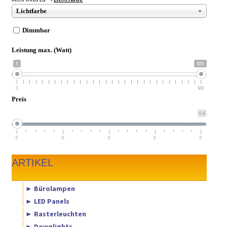
► ZAHLARTEN
Lichtfarbe
► VERSANDARTEN
Dimmbar
Leistung max. (Watt)
5
500
5
500
Preis
0 €
0
0
0
0
0
ARTIKEL
► Bürolampen
► LED Panels
► Rasterleuchten
► Downlights