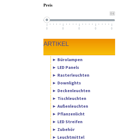
Preis
0 €
0
0
0
0
0
ARTIKEL
► Bürolampen
► LED Panels
► Rasterleuchten
► Downlights
► Deckenleuchten
► Tischleuchten
► Außenleuchten
► Pflanzenlicht
► LED Streifen
► Zubehör
► Leuchtmittel