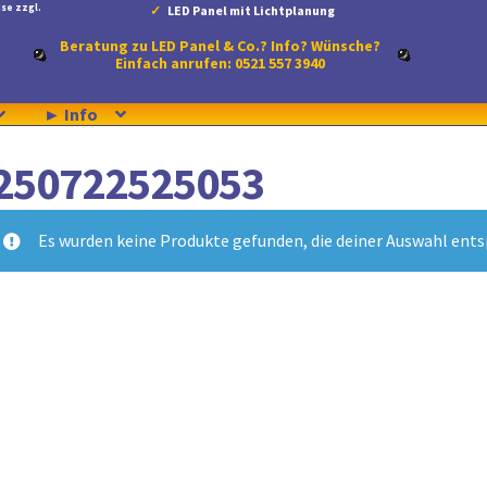
se zzgl.
LED Panel mit Lichtplanung
Beratung zu LED Panel & Co.? Info? Wünsche?
Einfach anrufen: 0521 557 3940
► Info
250722525053
Es wurden keine Produkte gefunden, die deiner Auswahl ent