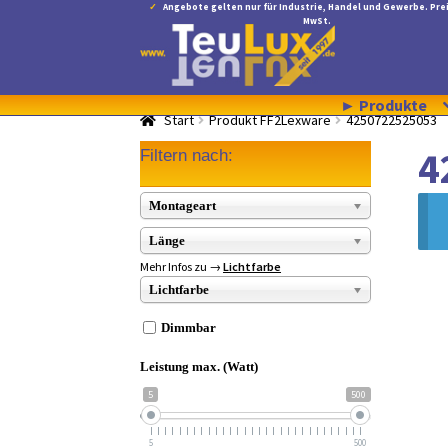
Angebote gelten nur für Industrie, Handel und Gewerbe. Prei
MwSt.
Zur
Zum
Navigation
Inhalt
springen
springen
► Produkte
Start
Produkt FF2Lexware
4250722525053
4
Filtern nach:
Montageart
Länge
Mehr Infos zu →
Lichtfarbe
Lichtfarbe
Dimmbar
Leistung max. (Watt)
5
500
5
500