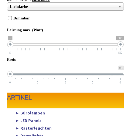
► ZAHLARTEN
Lichtfarbe
► VERSANDARTEN
Dimmbar
Leistung max. (Watt)
5
500
5
500
Preis
0 €
0
0
0
0
0
ARTIKEL
► Bürolampen
► LED Panels
► Rasterleuchten
► Downlights