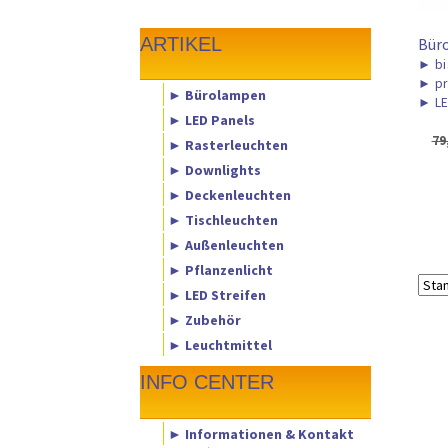
ARTIKEL
Bür
►
bi
►
pr
► Bürolampen
►
LE
► LED Panels
79
► Rasterleuchten
► Downlights
► Deckenleuchten
► Tischleuchten
► Außenleuchten
► Pflanzenlicht
► LED Streifen
► Zubehör
► Leuchtmittel
INFO CENTER
► Informationen & Kontakt