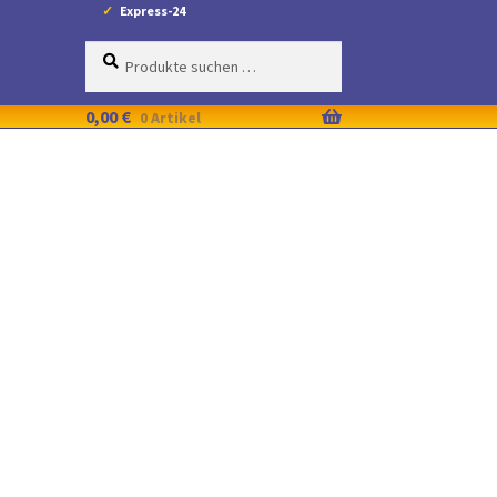
Express-24
Suche
Suchen
nach:
0,00
€
0 Artikel