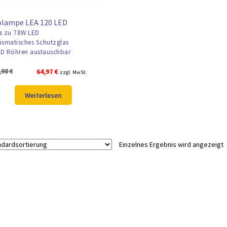
olampe LEA 120 LED
s zu 78W LED
ismatisches Schutzglas
D Röhren austauschbar
Ursprünglicher
Aktueller
,98
€
64,97
€
zzgl. MwSt.
Preis
Preis
war:
ist:
Weiterlesen
79,98 €
64,97 €.
Einzelnes Ergebnis wird angezeigt