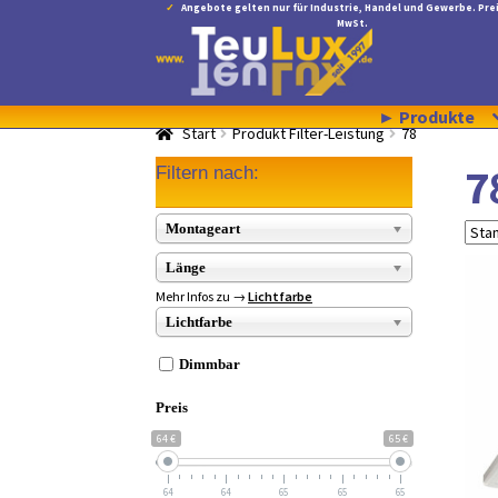
Angebote gelten nur für Industrie, Handel und Gewerbe. Prei
MwSt.
Zur
Zum
Navigation
Inhalt
springen
springen
► Produkte
Start
Produkt Filter-Leistung
78
7
Filtern nach:
Montageart
Länge
Mehr Infos zu →
Lichtfarbe
Lichtfarbe
Dimmbar
Preis
64 €
65 €
64
64
65
65
65