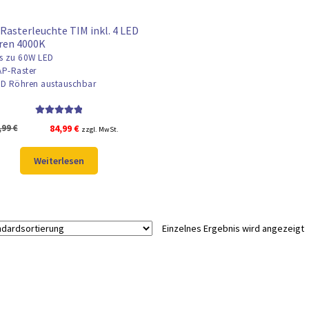
Rasterleuchte TIM inkl. 4 LED
ren 4000K
s zu 60W LED
P-Raster
D Röhren austauschbar
Bewertet mit
Ursprünglicher
Aktueller
,99
€
84,99
€
zzgl. MwSt.
5.00
von 5
Preis
Preis
war:
ist:
Weiterlesen
97,99 €
84,99 €.
Einzelnes Ergebnis wird angezeigt