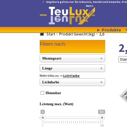
Angebote gelten nur für Industrie, Handel und Gewerbe. Prei
MwSt.
Zur
Zum
Navigation
Inhalt
springen
springen
► Produkte
Start
Produkt Gewicht (kg)
2,6
2
Filtern nach:
Montageart
Länge
Mehr Infos zu →
Lichtfarbe
Lichtfarbe
Dimmbar
Leistung max. (Watt)
5
500
5
500