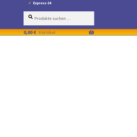
Express-24
Suche
Suchen
nach:
0,00
€
0 Artikel