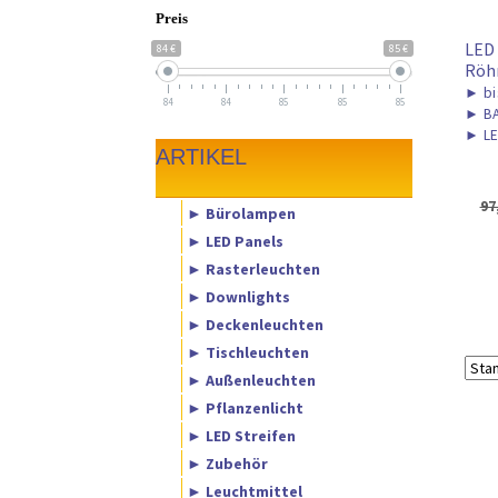
Preis
LED 
84 €
85 €
Röh
►
bi
84
84
85
85
85
►
BA
►
LE
ARTIKEL
97
► Bürolampen
► LED Panels
► Rasterleuchten
► Downlights
► Deckenleuchten
► Tischleuchten
► Außenleuchten
► Pflanzenlicht
► LED Streifen
► Zubehör
► Leuchtmittel