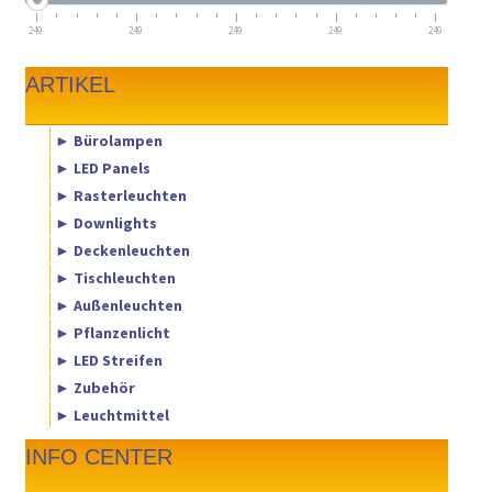
249
249
249
249
249
ARTIKEL
► Bürolampen
► LED Panels
► Rasterleuchten
► Downlights
► Deckenleuchten
► Tischleuchten
► Außenleuchten
► Pflanzenlicht
► LED Streifen
► Zubehör
► Leuchtmittel
INFO CENTER