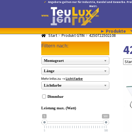
Angebote gelten nur für Industrie, Handel und Gewerbe. Prei
MwSt.
Zur
Zum
Navigation
Inhalt
springen
springen
► Produkte
Start
Produkt GTIN
4250722502108
4
Filtern nach:
Montageart
Länge
Mehr Infos zu →
Lichtfarbe
Lichtfarbe
Dimmbar
Leistung max. (Watt)
5
500
5
500