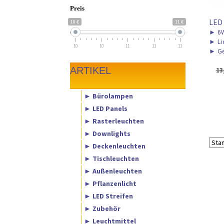
Preis
LED
10 €
11 €
►
6
►
Li
10
10
11
11
11
►
Ge
ARTIKEL
13
► Bürolampen
► LED Panels
► Rasterleuchten
► Downlights
► Deckenleuchten
► Tischleuchten
► Außenleuchten
► Pflanzenlicht
► LED Streifen
► Zubehör
► Leuchtmittel