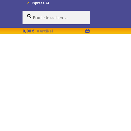
Express-24
Suche
Suchen
nach:
0,00
€
0 Artikel