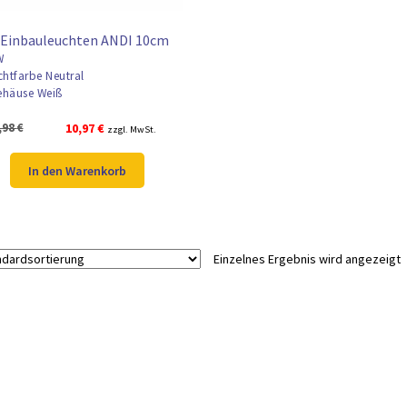
 Einbauleuchten ANDI 10cm
W
chtfarbe Neutral
häuse Weiß
Ursprünglicher
Aktueller
,98
€
10,97
€
zzgl. MwSt.
Preis
Preis
war:
ist:
In den Warenkorb
13,98 €
10,97 €.
Einzelnes Ergebnis wird angezeigt