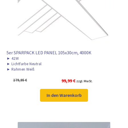
► ZAHLARTEN
► VERSANDARTEN
5er SPARPACK LED PANEL 105x30cm, 4000K
►
42W
►
Lichtfarbe Neutral
►
Rahmen Weiß
Ursprünglicher
Aktueller
179,95
€
99,99
€
zzgl. MwSt.
Preis
Preis
war:
ist:
In den Warenkorb
179,95 €
99,99 €.