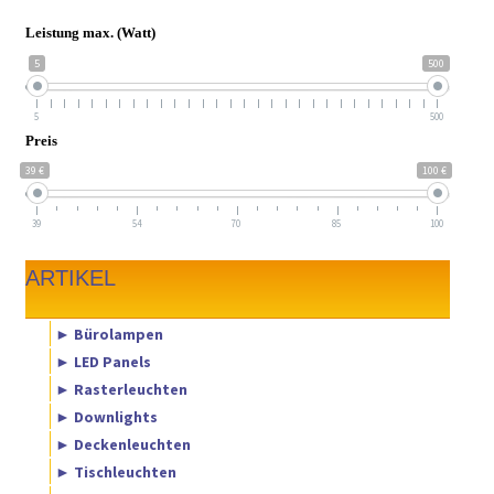
Leistung max. (Watt)
5
500
5
500
Preis
39 €
100 €
39
54
70
85
100
ARTIKEL
► Bürolampen
► LED Panels
► Rasterleuchten
► Downlights
► Deckenleuchten
► Tischleuchten