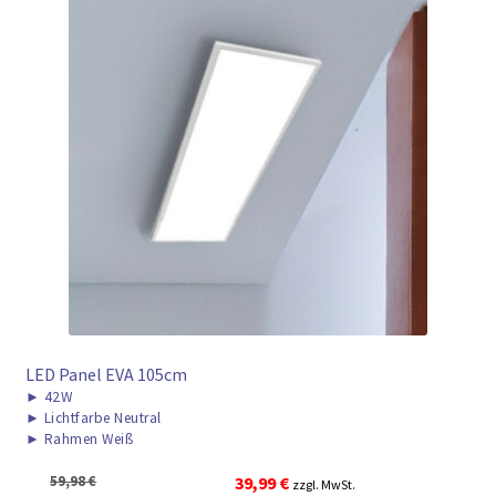
LED Panel EVA 105cm
►
42W
►
Lichtfarbe Neutral
►
Rahmen Weiß
Ursprünglicher
Aktueller
59,98
€
39,99
€
zzgl. MwSt.