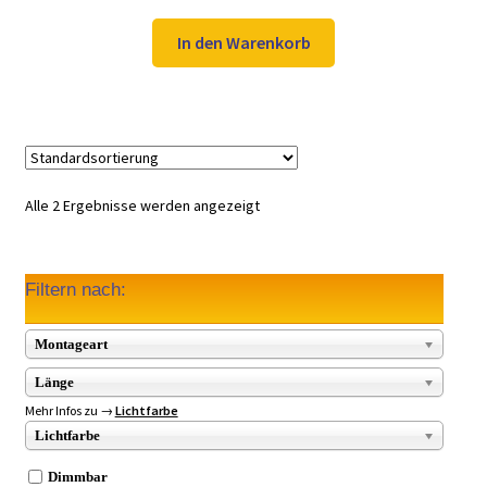
Preis
Preis
war:
ist:
In den Warenkorb
59,98 €
39,99 €.
Alle 2 Ergebnisse werden angezeigt
Filtern nach:
Montageart
Länge
Mehr Infos zu →
Lichtfarbe
Lichtfarbe
Dimmbar