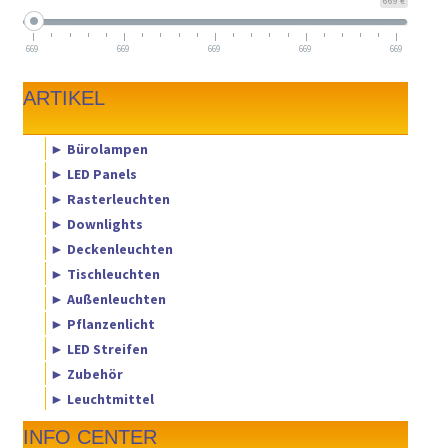
669 €
669
669
669
669
669
ARTIKEL
► Bürolampen
► LED Panels
► Rasterleuchten
► Downlights
► Deckenleuchten
► Tischleuchten
► Außenleuchten
► Pflanzenlicht
► LED Streifen
► Zubehör
► Leuchtmittel
INFO CENTER