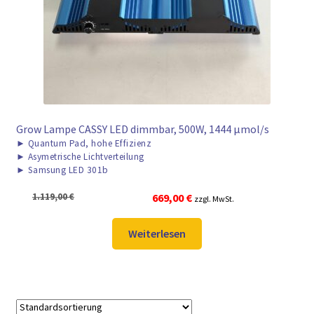
► ZAHLARTEN
► VERSANDARTEN
Grow Lampe CASSY LED dimmbar, 500W, 1444 μmol/s
►
Quantum Pad, hohe Effizienz
►
Asymetrische Lichtverteilung
►
Samsung LED 301b
Ursprünglicher
Aktueller
1.119,00
€
669,00
€
zzgl. MwSt.
Preis
Preis
war:
ist:
Weiterlesen
1.119,00 €
669,00 €.