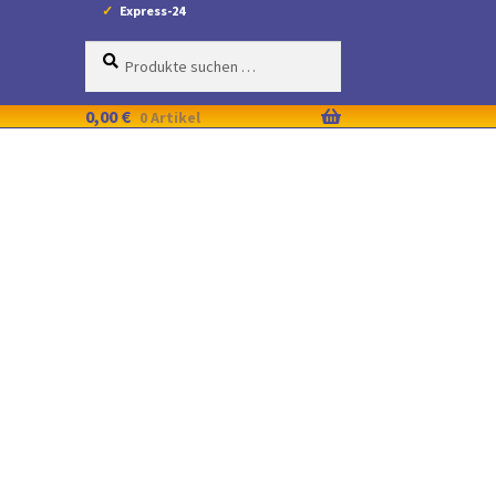
Express-24
Suche
Suchen
nach:
0,00
€
0 Artikel