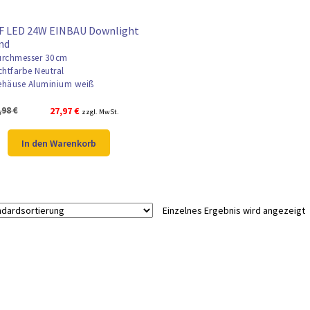
F LED 24W EINBAU Downlight
nd
rchmesser 30cm
chtfarbe Neutral
häuse Aluminium weiß
Ursprünglicher
Aktueller
,98
€
27,97
€
zzgl. MwSt.
Preis
Preis
war:
ist:
In den Warenkorb
36,98 €
27,97 €.
Einzelnes Ergebnis wird angezeigt