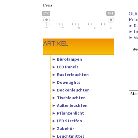
Preis
OLA
27 €
28 €
Rou
►
Du
27
27
28
28
28
►
Li
►
Ge
ARTIKEL
36
► Bürolampen
► LED Panels
► Rasterleuchten
► Downlights
► Deckenleuchten
► Tischleuchten
► Außenleuchten
► Pflanzenlicht
► LED Streifen
► Zubehör
► Leuchtmittel