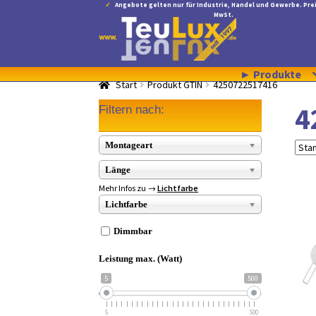
Angebote gelten nur für Industrie, Handel und Gewerbe. Prei
MwSt.
Zur
Zum
Navigation
Inhalt
springen
springen
► Produkte
Start
Produkt GTIN
4250722517416
4
Filtern nach:
Montageart
Länge
Mehr Infos zu →
Lichtfarbe
Lichtfarbe
Dimmbar
Leistung max. (Watt)
5
500
5
500