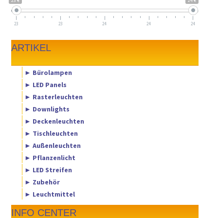
23 €
24 €
23
23
24
24
24
ARTIKEL
► Bürolampen
► LED Panels
► Rasterleuchten
► Downlights
► Deckenleuchten
► Tischleuchten
► Außenleuchten
► Pflanzenlicht
► LED Streifen
► Zubehör
► Leuchtmittel
INFO CENTER