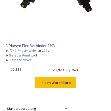
► ZAHLARTEN
► VERSANDARTEN
3 Phasen Flex-Verbinder 230V
►
für 3-Phasenschienen 230V
►
Gehäuse Kunststoff
►
Farbe Schwarz
Ursprünglicher
Aktueller
31,98
€
23,97
€
zzgl. MwSt.
Preis
Preis
war:
ist:
In den Warenkorb
31,98 €
23,97 €.