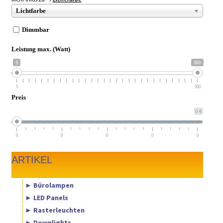
► ZAHLARTEN
Lichtfarbe
► VERSANDARTEN
Dimmbar
Leistung max. (Watt)
5
500
5
500
Preis
0 €
0
0
0
0
0
ARTIKEL
► Bürolampen
► LED Panels
► Rasterleuchten
► Downlights