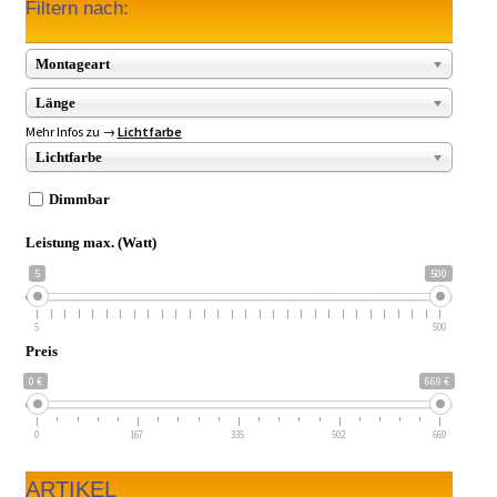
Filtern nach:
Montageart
Länge
Mehr Infos zu →
Lichtfarbe
Lichtfarbe
Dimmbar
Leistung max. (Watt)
5
500
5
500
Preis
0 €
669 €
0
167
335
502
669
ARTIKEL