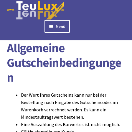
Zur
Zum
Navigation
Inhalt
springen
springen
Menü
Start
Allgemeine Gutscheinbedingungen
► BÜROLAMPEN
Allgemeine
► LED PANELS
► RASTERLEUCHTEN
Gutscheinbedingunge
► DOWNLIGHTS
n
► DECKENLEUCHTEN
► TISCHLEUCHTEN
► 3 PHASEN STROMSCHIENE
Der Wert Ihres Gutscheins kann nur bei der
► AUSSENLEUCHTEN
Bestellung nach Eingabe des Gutscheincodes im
► LED STREIFEN
Warenkorb verrechnet werden. Es kann ein
► ZUBEHÖR
Mindestauftragswert bestehen.
Eine Auszahlung des Barwertes ist nicht möglich.
► LEUCHTMITTEL
Gültig einmalig pro Kunde