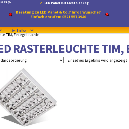
se zzgl.
LED Panel mit Lichtplanung
Beratung zu LED Panel & Co.? Info? Wünsche?
Einfach anrufen: 0521 557 3940
► Info
hte TIM, Einlegeleuchte
ED RASTERLEUCHTE TIM,
Einzelnes Ergebnis wird angezeigt