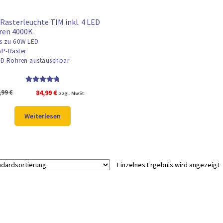
Rasterleuchte TIM inkl. 4 LED
ren 4000K
s zu 60W LED
P-Raster
D Röhren austauschbar
Bewertet mit
Ursprünglicher
Aktueller
,99
€
84,99
€
zzgl. MwSt.
5.00
von 5
Preis
Preis
war:
ist:
Weiterlesen
97,99 €
84,99 €.
Einzelnes Ergebnis wird angezeigt