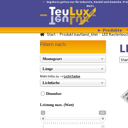
Angebote gelten nur für Industrie, Handel und Gewerbe. Prei
MwSt.
Zur
Zum
Navigation
Inhalt
springen
springen
► Produkte
Start
Produkt kaufland_titel
LED Rasterleuc
L
Filtern nach:
Montageart
Länge
Mehr Infos zu →
Lichtfarbe
Lichtfarbe
Dimmbar
Leistung max. (Watt)
5
500
5
500