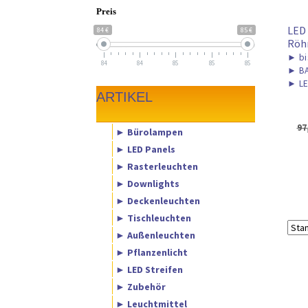
Preis
LED 
84 €
85 €
Röh
►
bi
84
84
85
85
85
►
BA
►
LE
ARTIKEL
97
► Bürolampen
► LED Panels
► Rasterleuchten
► Downlights
► Deckenleuchten
► Tischleuchten
► Außenleuchten
► Pflanzenlicht
► LED Streifen
► Zubehör
► Leuchtmittel