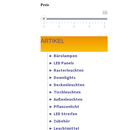
Preis
0 €
0
0
0
0
0
ARTIKEL
► Bürolampen
► LED Panels
► Rasterleuchten
► Downlights
► Deckenleuchten
► Tischleuchten
► Außenleuchten
► Pflanzenlicht
► LED Streifen
► Zubehör
► Leuchtmittel