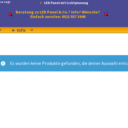
se zzgl.
LED Panel mit Lichtplanung
Beratung zu LED Panel & Co.? Info? Wünsche?
Einfach anrufen: 0521 557 3940
► Info
Es wurden keine Produkte gefunden, die deiner Auswahl ent