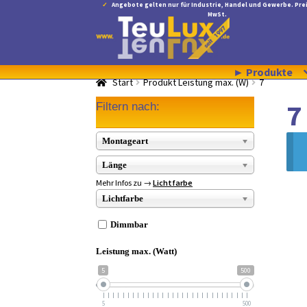
Angebote gelten nur für Industrie, Handel und Gewerbe. Prei
MwSt.
Zur
Zum
Navigation
Inhalt
springen
springen
► Produkte
Start
Produkt Leistung max. (W)
7
7
Filtern nach:
Montageart
Länge
Mehr Infos zu →
Lichtfarbe
Lichtfarbe
Dimmbar
Leistung max. (Watt)
5
500
5
500