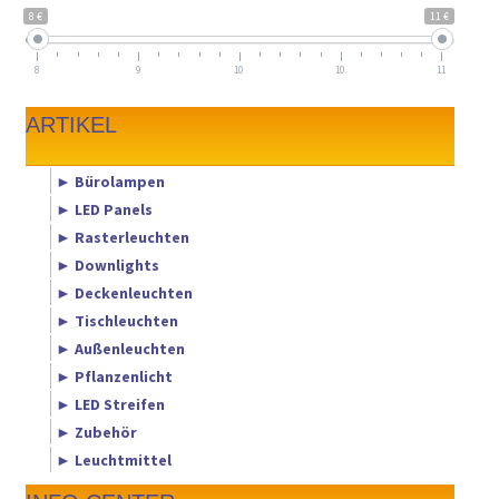
8 €
11 €
8
9
10
10
11
ARTIKEL
► Bürolampen
► LED Panels
► Rasterleuchten
► Downlights
► Deckenleuchten
► Tischleuchten
► Außenleuchten
► Pflanzenlicht
► LED Streifen
► Zubehör
► Leuchtmittel