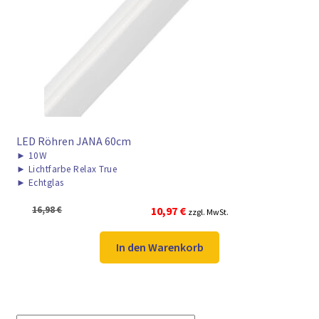
LED Röhren JANA 60cm
►
10W
►
Lichtfarbe Relax True
►
Echtglas
Ursprünglicher
Aktueller
16,98
€
10,97
€
zzgl. MwSt.
Preis
Preis
war:
ist:
In den Warenkorb
16,98 €
10,97 €.