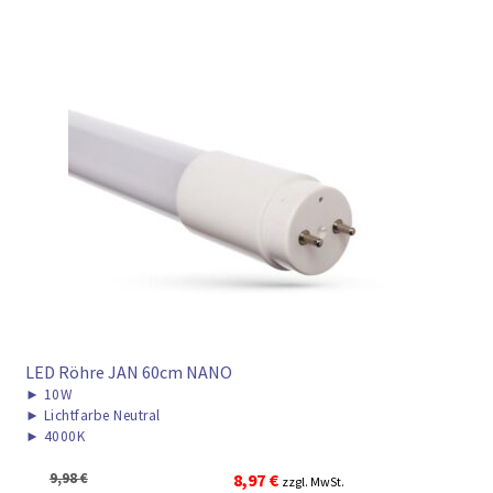
LED Röhre JAN 60cm NANO
►
10W
►
Lichtfarbe Neutral
►
4000K
Ursprünglicher
Aktueller
9,98
€
8,97
€
zzgl. MwSt.