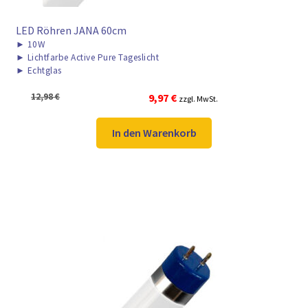
LED Röhren JANA 60cm
►
10W
►
Lichtfarbe Active Pure Tageslicht
►
Echtglas
Ursprünglicher
Aktueller
12,98
€
9,97
€
zzgl. MwSt.
Preis
Preis
war:
ist:
In den Warenkorb
12,98 €
9,97 €.