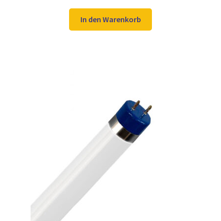
Preis
Preis
war:
ist:
In den Warenkorb
9,98 €
8,97 €.