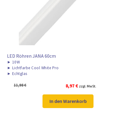
► ZAHLARTEN
► VERSANDARTEN
LED Röhren JANA 60cm
►
10W
►
Lichtfarbe Cool White Pro
►
Echtglas
Ursprünglicher
Aktueller
11,98
€
8,97
€
zzgl. MwSt.
Preis
Preis
war:
ist:
In den Warenkorb
11,98 €
8,97 €.