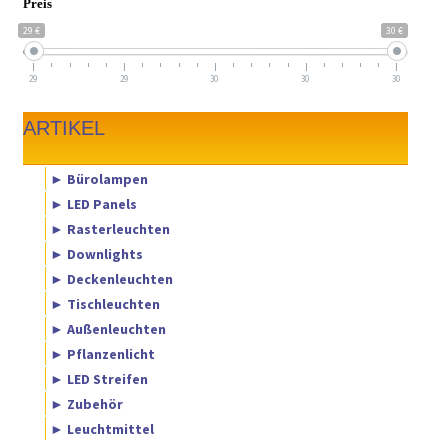
Preis
29 €
30 €
29
29
30
30
30
ARTIKEL
► Bürolampen
► LED Panels
► Rasterleuchten
► Downlights
► Deckenleuchten
► Tischleuchten
► Außenleuchten
► Pflanzenlicht
► LED Streifen
► Zubehör
► Leuchtmittel