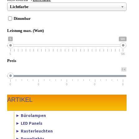
► ZAHLARTEN
Lichtfarbe
► VERSANDARTEN
Dimmbar
Leistung max. (Watt)
5
500
5
500
Preis
0 €
0
0
0
0
0
ARTIKEL
► Bürolampen
► LED Panels
► Rasterleuchten
► Downlights