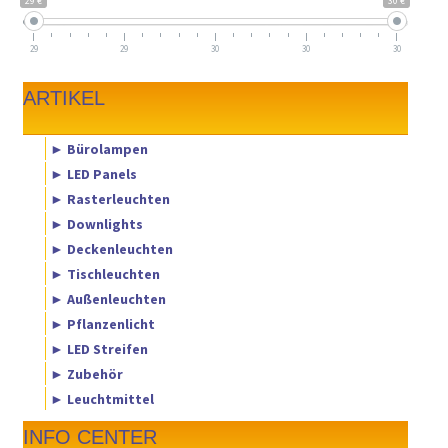
29 €
30 €
29
29
30
30
30
ARTIKEL
► Bürolampen
► LED Panels
► Rasterleuchten
► Downlights
► Deckenleuchten
► Tischleuchten
► Außenleuchten
► Pflanzenlicht
► LED Streifen
► Zubehör
► Leuchtmittel
INFO CENTER