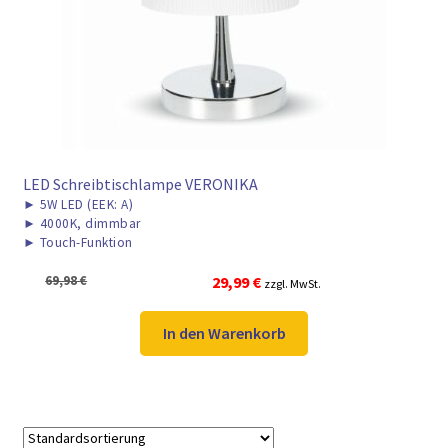
► ZAHLARTEN
► VERSANDARTEN
LED Schreibtischlampe VERONIKA
►
5W LED (EEK: A)
►
4000K, dimmbar
►
Touch-Funktion
Ursprünglicher
Aktueller
69,98
€
29,99
€
zzgl. MwSt.
Preis
Preis
war:
ist:
In den Warenkorb
69,98 €
29,99 €.