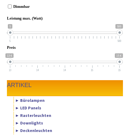
Dimmbar
Leistung max. (Watt)
5
500
5
500
Preis
13 €
15 €
13
14
14
15
15
ARTIKEL
► Bürolampen
► LED Panels
► Rasterleuchten
► Downlights
► Deckenleuchten