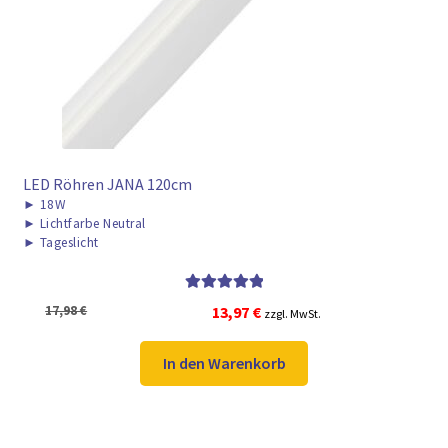
► ZAHLARTEN
► VERSANDARTEN
LED Röhren JANA 120cm
►
18W
►
Lichtfarbe Neutral
►
Tageslicht
Bewertet mit
Ursprünglicher
Aktueller
17,98
€
13,97
€
zzgl. MwSt.
5.00
von 5
Preis
Preis
war:
ist:
In den Warenkorb
17,98 €
13,97 €.