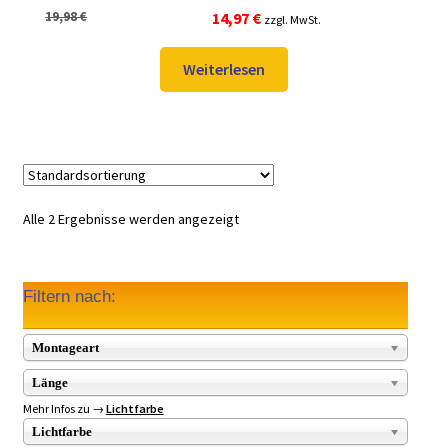
Ursprünglicher
Aktueller
19,98
€
14,97
€
zzgl. MwSt.
Preis
Preis
war:
ist:
Weiterlesen
19,98 €
14,97 €.
Alle 2 Ergebnisse werden angezeigt
Filtern nach:
Montageart
Länge
Mehr Infos zu →
Lichtfarbe
Lichtfarbe