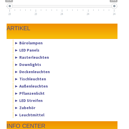
23 €
24 €
23
23
24
24
24
ARTIKEL
► Bürolampen
► LED Panels
► Rasterleuchten
► Downlights
► Deckenleuchten
► Tischleuchten
► Außenleuchten
► Pflanzenlicht
► LED Streifen
► Zubehör
► Leuchtmittel
INFO CENTER