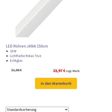
► ZAHLARTEN
► VERSANDARTEN
LED Röhren JANA 150cm
►
25W
►
Lichtfarbe Relax True
►
Echtglas
Ursprünglicher
Aktueller
31,98
€
23,97
€
zzgl. MwSt.
Preis
Preis
war:
ist:
In den Warenkorb
31,98 €
23,97 €.