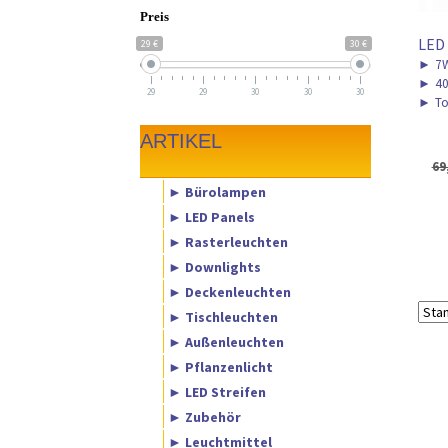
Preis
LED
29 €
30 €
►
7W
►
40
29
29
30
30
30
►
To
ARTIKEL
69
► Bürolampen
► LED Panels
► Rasterleuchten
► Downlights
► Deckenleuchten
► Tischleuchten
► Außenleuchten
► Pflanzenlicht
► LED Streifen
► Zubehör
► Leuchtmittel