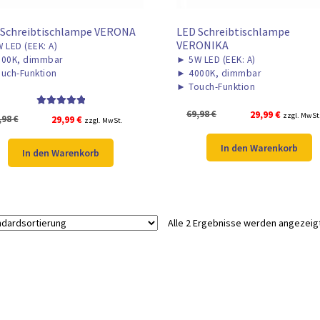
 Schreibtischlampe VERONA
LED Schreibtischlampe
VERONIKA
 LED (EEK: A)
00K, dimmbar
►
5W LED (EEK: A)
uch-Funktion
►
4000K, dimmbar
►
Touch-Funktion
Ursprünglicher
Aktueller
69,98
€
29,99
€
Bewertet mit
zzgl. MwSt
Ursprünglicher
Aktueller
,98
€
29,99
€
zzgl. MwSt.
5.00
von 5
Preis
Preis
Preis
Preis
war:
ist:
In den Warenkorb
war:
ist:
In den Warenkorb
69,98 €
29,99 €.
69,98 €
29,99 €.
Alle 2 Ergebnisse werden angezeig