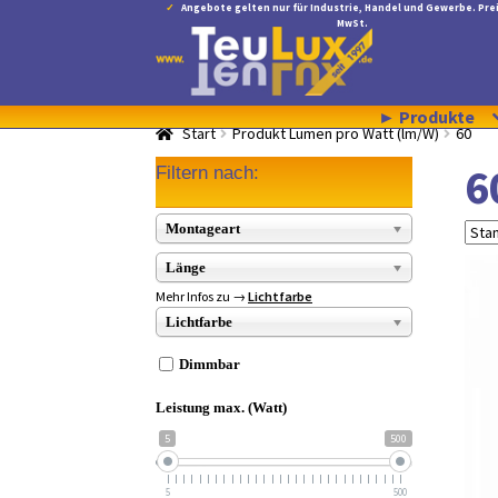
Angebote gelten nur für Industrie, Handel und Gewerbe. Prei
MwSt.
Zur
Zum
Navigation
Inhalt
springen
springen
► Produkte
Start
Produkt Lumen pro Watt (lm/W)
60
6
Filtern nach:
Montageart
Länge
Mehr Infos zu →
Lichtfarbe
Lichtfarbe
Dimmbar
Leistung max. (Watt)
5
500
5
500