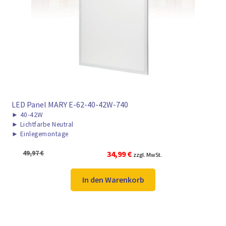
LED Panel MARY E-62-40-42W-740
►
40-42W
►
Lichtfarbe Neutral
►
Einlegemontage
Ursprünglicher
Aktueller
49,97
€
34,99
€
zzgl. MwSt.
Preis
Preis
war:
ist:
In den Warenkorb
49,97 €
34,99 €.