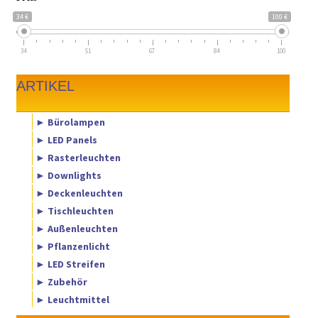
34 €
100 €
34
51
67
84
100
ARTIKEL
► Bürolampen
► LED Panels
► Rasterleuchten
► Downlights
► Deckenleuchten
► Tischleuchten
► Außenleuchten
► Pflanzenlicht
► LED Streifen
► Zubehör
► Leuchtmittel