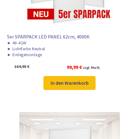
► ZAHLARTEN
► VERSANDARTEN
5er SPARPACK LED PANEL 62cm, 4000K
►
40-42W
►
Lichtfarbe Neutral
►
Einlegemontage
Ursprünglicher
Aktueller
164,95
€
99,99
€
zzgl. MwSt.
Preis
Preis
war:
ist:
In den Warenkorb
164,95 €
99,99 €.