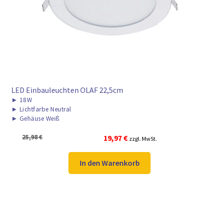
► ZAHLARTEN
► VERSANDARTEN
LED Einbauleuchten OLAF 22,5cm
►
18W
►
Lichtfarbe Neutral
►
Gehäuse Weiß
Ursprünglicher
Aktueller
25,98
€
19,97
€
zzgl. MwSt.
Preis
Preis
war:
ist:
In den Warenkorb
25,98 €
19,97 €.