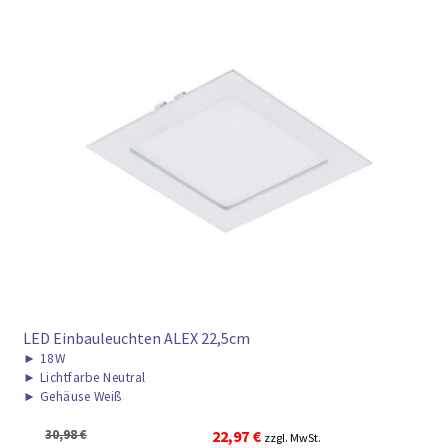
LED Einbauleuchten ALEX 22,5cm
►
18W
►
Lichtfarbe Neutral
►
Gehäuse Weiß
Ursprünglicher
Aktueller
30,98
€
22,97
€
zzgl. MwSt.