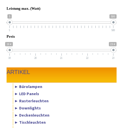
Leistung max. (Watt)
5
500
5
500
Preis
19 €
23 €
19
20
21
22
23
ARTIKEL
► Bürolampen
► LED Panels
► Rasterleuchten
► Downlights
► Deckenleuchten
► Tischleuchten