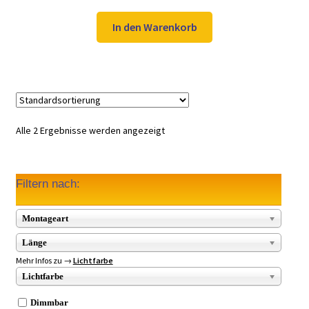
Preis
Preis
war:
ist:
In den Warenkorb
30,98 €
22,97 €.
Alle 2 Ergebnisse werden angezeigt
Filtern nach:
Montageart
Länge
Mehr Infos zu →
Lichtfarbe
Lichtfarbe
Dimmbar