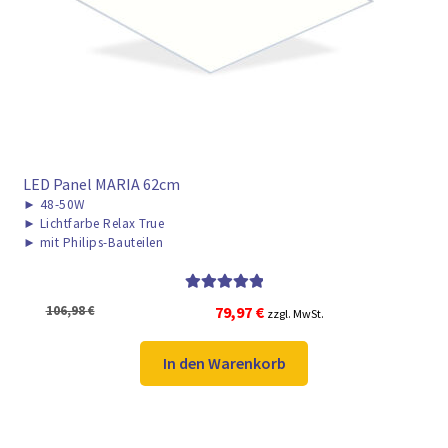
► ZAHLARTEN
► VERSANDARTEN
LED Panel MARIA 62cm
►
48-50W
►
Lichtfarbe Relax True
►
mit Philips-Bauteilen
Bewertet mit
Ursprünglicher
Aktueller
106,98
€
79,97
€
zzgl. MwSt.
5.00
von 5
Preis
Preis
war:
ist:
In den Warenkorb
106,98 €
79,97 €.