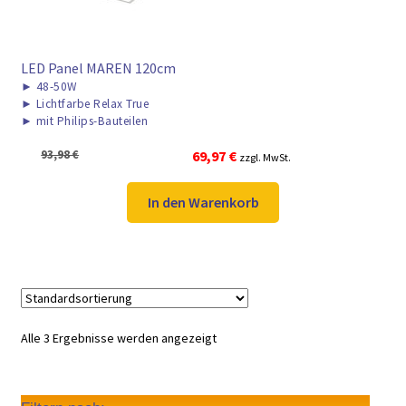
LED Panel MAREN 120cm
►
48-50W
►
Lichtfarbe Relax True
►
mit Philips-Bauteilen
Ursprünglicher
Aktueller
93,98
€
69,97
€
zzgl. MwSt.
Preis
Preis
war:
ist:
In den Warenkorb
93,98 €
69,97 €.
Alle 3 Ergebnisse werden angezeigt