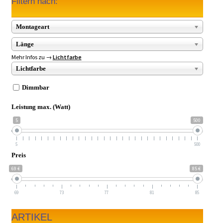
Filtern nach:
Montageart
Länge
Mehr Infos zu →
Lichtfarbe
Lichtfarbe
Dimmbar
Leistung max. (Watt)
5
500
5
500
Preis
69 €
85 €
69
73
77
81
85
ARTIKEL