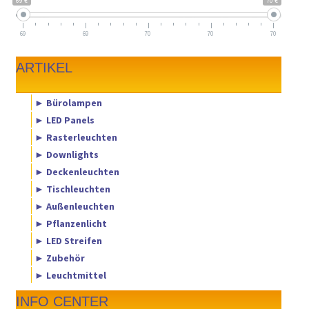
69 €
70 €
69
69
70
70
70
ARTIKEL
► Bürolampen
► LED Panels
► Rasterleuchten
► Downlights
► Deckenleuchten
► Tischleuchten
► Außenleuchten
► Pflanzenlicht
► LED Streifen
► Zubehör
► Leuchtmittel
INFO CENTER