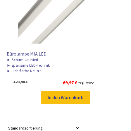
► ZAHLARTEN
► VERSANDARTEN
Bürolampe MIA LED
►
Schirm satiniert
►
sparsame LED-Technik
►
Lichtfarbe Neutral
Ursprünglicher
Aktueller
129,98
€
69,97
€
zzgl. MwSt.
Preis
Preis
war:
ist:
In den Warenkorb
129,98 €
69,97 €.