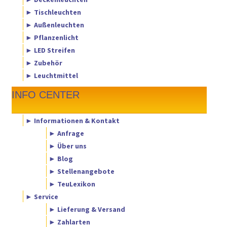
► Tischleuchten
► Außenleuchten
► Pflanzenlicht
► LED Streifen
► Zubehör
► Leuchtmittel
INFO CENTER
► Informationen & Kontakt
► Anfrage
► Über uns
► Blog
► Stellenangebote
► TeuLexikon
► Service
► Lieferung & Versand
► Zahlarten