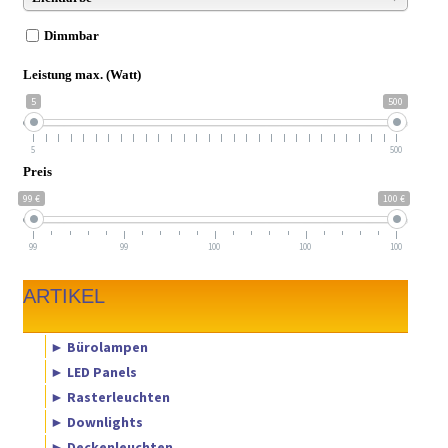
Dimmbar
Leistung max. (Watt)
5
500
5
500
Preis
99 €
100 €
99
99
100
100
100
ARTIKEL
► Bürolampen
► LED Panels
► Rasterleuchten
► Downlights
► Deckenleuchten