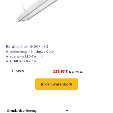
► ZAHLARTEN
► VERSANDARTEN
Büroleuchten SOFIE LED
►
Abdeckung in Milchglas-Optik
►
sparsame LED-Technik
►
Lichtfarbe Neutral
Ursprünglicher
Aktueller
147,98
€
129,97
€
zzgl. MwSt.
Preis
Preis
war:
ist:
In den Warenkorb
147,98 €
129,97 €.