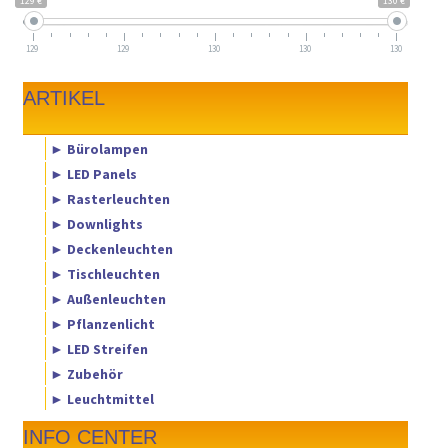
129 €
130 €
129
129
130
130
130
ARTIKEL
► Bürolampen
► LED Panels
► Rasterleuchten
► Downlights
► Deckenleuchten
► Tischleuchten
► Außenleuchten
► Pflanzenlicht
► LED Streifen
► Zubehör
► Leuchtmittel
INFO CENTER