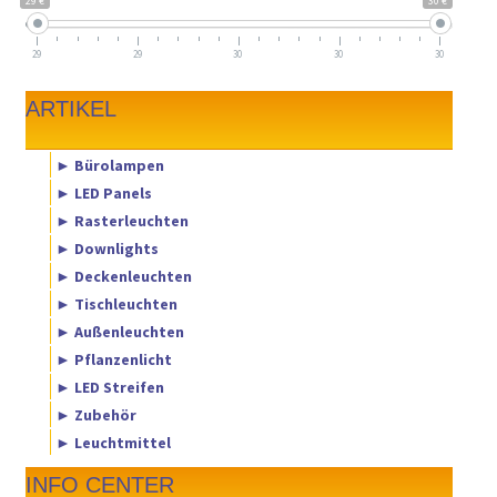
29 €
30 €
29
29
30
30
30
ARTIKEL
► Bürolampen
► LED Panels
► Rasterleuchten
► Downlights
► Deckenleuchten
► Tischleuchten
► Außenleuchten
► Pflanzenlicht
► LED Streifen
► Zubehör
► Leuchtmittel
INFO CENTER