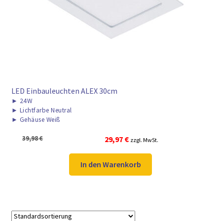
► ZAHLARTEN
► VERSANDARTEN
LED Einbauleuchten ALEX 30cm
►
24W
►
Lichtfarbe Neutral
►
Gehäuse Weiß
Ursprünglicher
Aktueller
39,98
€
29,97
€
zzgl. MwSt.
Preis
Preis
war:
ist:
In den Warenkorb
39,98 €
29,97 €.