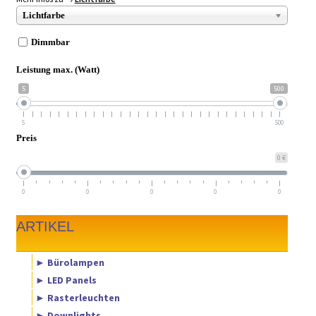
► ZAHLARTEN
Lichtfarbe
► VERSANDARTEN
Dimmbar
Leistung max. (Watt)
5
500
5
500
Preis
0 €
0
0
0
0
0
ARTIKEL
► Bürolampen
► LED Panels
► Rasterleuchten
► Downlights