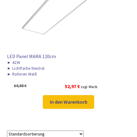
► ZAHLARTEN
► VERSANDARTEN
LED Panel MARA 120cm
►
42W
►
Lichtfarbe Neutral
►
Rahmen Weiß
Ursprünglicher
Aktueller
64,98
€
52,97
€
zzgl. MwSt.
Preis
Preis
war:
ist:
In den Warenkorb
64,98 €
52,97 €.