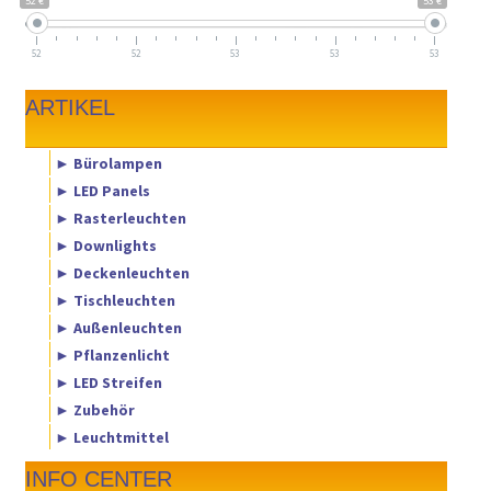
52 €
53 €
52
52
53
53
53
ARTIKEL
► Bürolampen
► LED Panels
► Rasterleuchten
► Downlights
► Deckenleuchten
► Tischleuchten
► Außenleuchten
► Pflanzenlicht
► LED Streifen
► Zubehör
► Leuchtmittel
INFO CENTER