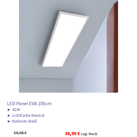
LED Panel EVA 105cm
►
42W
►
Lichtfarbe Neutral
►
Rahmen Weiß
Ursprünglicher
Aktueller
59,98
€
39,99
€
zzgl. MwSt.