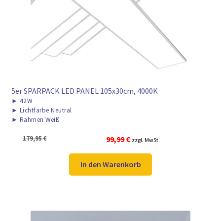
► ZAHLARTEN
► VERSANDARTEN
5er SPARPACK LED PANEL 105x30cm, 4000K
►
42W
►
Lichtfarbe Neutral
►
Rahmen Weiß
Ursprünglicher
Aktueller
179,95
€
99,99
€
zzgl. MwSt.
Preis
Preis
war:
ist:
In den Warenkorb
179,95 €
99,99 €.