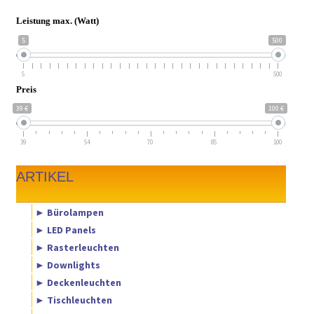
Leistung max. (Watt)
5
500
5
500
Preis
39 €
100 €
39
54
70
85
100
ARTIKEL
► Bürolampen
► LED Panels
► Rasterleuchten
► Downlights
► Deckenleuchten
► Tischleuchten