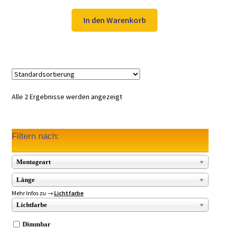
Preis
Preis
war:
ist:
In den Warenkorb
59,98 €
39,99 €.
Alle 2 Ergebnisse werden angezeigt
Filtern nach:
Montageart
Länge
Mehr Infos zu →
Lichtfarbe
Lichtfarbe
Dimmbar