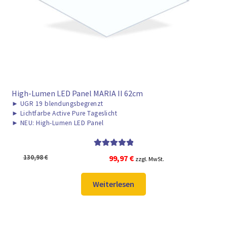
► ZAHLARTEN
► VERSANDARTEN
High-Lumen LED Panel MARIA II 62cm
►
UGR 19 blendungsbegrenzt
►
Lichtfarbe Active Pure Tageslicht
►
NEU: High-Lumen LED Panel
Bewertet mit
Ursprünglicher
Aktueller
130,98
€
99,97
€
zzgl. MwSt.
5.00
von 5
Preis
Preis
war:
ist:
Weiterlesen
130,98 €
99,97 €.