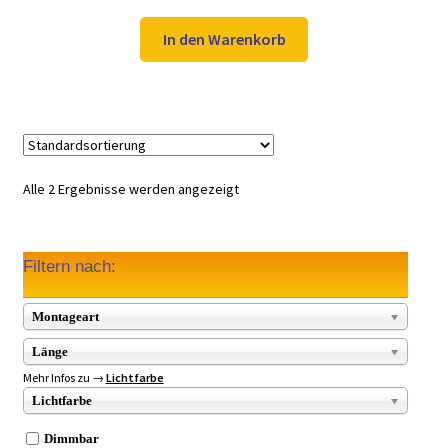
Preis
Preis
war:
ist:
In den Warenkorb
59,98 €
39,99 €.
Alle 2 Ergebnisse werden angezeigt
Filtern nach:
Montageart
Länge
Mehr Infos zu →
Lichtfarbe
Lichtfarbe
Dimmbar