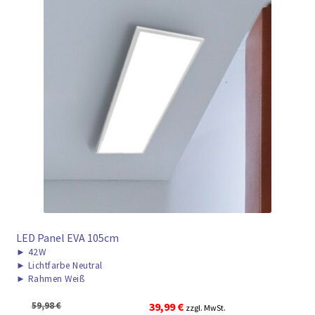
LED Panel EVA 105cm
►
42W
►
Lichtfarbe Neutral
►
Rahmen Weiß
Ursprünglicher
Aktueller
59,98
€
39,99
€
zzgl. MwSt.