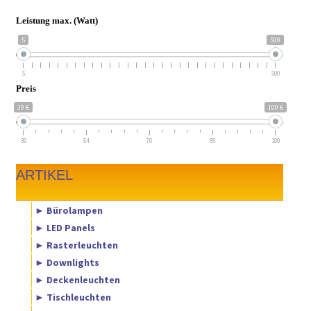
Leistung max. (Watt)
5
500
5
500
Preis
39 €
100 €
39
54
70
85
100
ARTIKEL
► Bürolampen
► LED Panels
► Rasterleuchten
► Downlights
► Deckenleuchten
► Tischleuchten