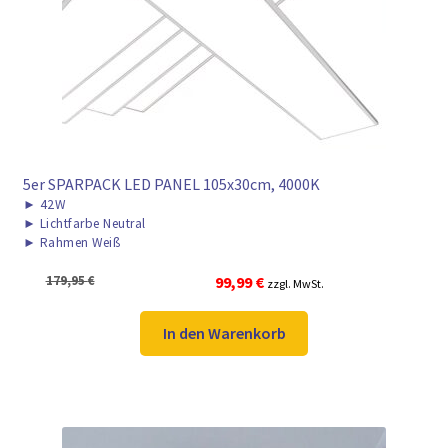
► ZAHLARTEN
► VERSANDARTEN
5er SPARPACK LED PANEL 105x30cm, 4000K
►
42W
►
Lichtfarbe Neutral
►
Rahmen Weiß
Ursprünglicher
Aktueller
179,95
€
99,99
€
zzgl. MwSt.
Preis
Preis
war:
ist:
In den Warenkorb
179,95 €
99,99 €.