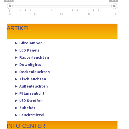
109 €
110 €
109
109
110
110
110
ARTIKEL
► Bürolampen
► LED Panels
► Rasterleuchten
► Downlights
► Deckenleuchten
► Tischleuchten
► Außenleuchten
► Pflanzenlicht
► LED Streifen
► Zubehör
► Leuchtmittel
INFO CENTER