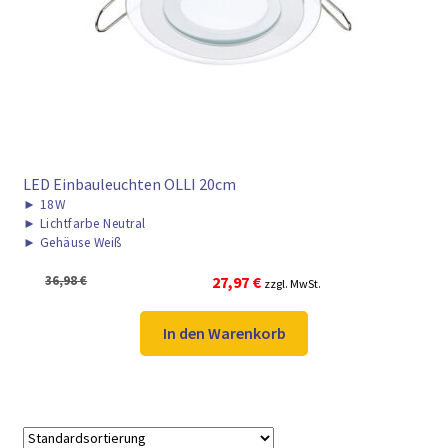
► ZAHLARTEN
► VERSANDARTEN
LED Einbauleuchten OLLI 20cm
►
18W
►
Lichtfarbe Neutral
►
Gehäuse Weiß
Ursprünglicher
Aktueller
36,98
€
27,97
€
zzgl. MwSt.
Preis
Preis
war:
ist:
In den Warenkorb
36,98 €
27,97 €.