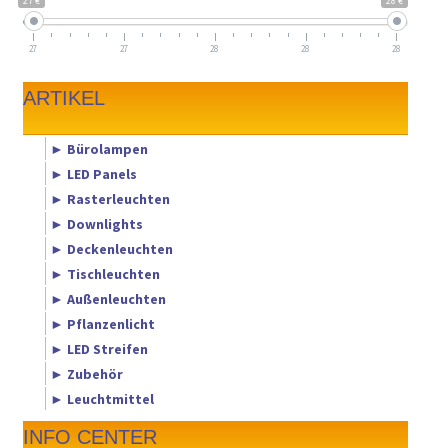
27 €
28 €
27
27
28
28
28
ARTIKEL
► Bürolampen
► LED Panels
► Rasterleuchten
► Downlights
► Deckenleuchten
► Tischleuchten
► Außenleuchten
► Pflanzenlicht
► LED Streifen
► Zubehör
► Leuchtmittel
INFO CENTER