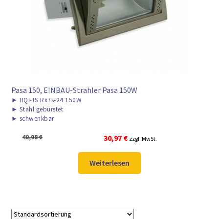
► ZAHLARTEN
► VERSANDARTEN
Pasa 150, EINBAU-Strahler Pasa 150W
►
HQI-TS Rx7s-24 150W
►
Stahl gebürstet
►
schwenkbar
Ursprünglicher
Aktueller
40,98
€
30,97
€
zzgl. MwSt.
Preis
Preis
war:
ist:
Weiterlesen
40,98 €
30,97 €.