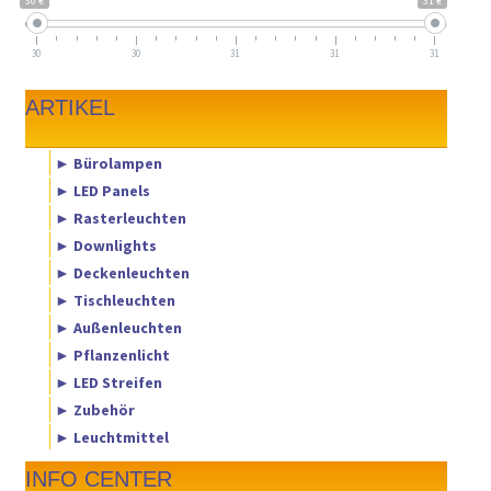
30 €
31 €
30
30
31
31
31
ARTIKEL
► Bürolampen
► LED Panels
► Rasterleuchten
► Downlights
► Deckenleuchten
► Tischleuchten
► Außenleuchten
► Pflanzenlicht
► LED Streifen
► Zubehör
► Leuchtmittel
INFO CENTER