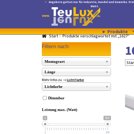
Angebote gelten nur für Industrie, Handel und Gewerbe. Prei
MwSt.
Zur
Zum
Navigation
Inhalt
springen
springen
► Produkte
Start
Produkte verschlagwortet mit „1627“
1
Filtern nach:
Montageart
Länge
Mehr Infos zu →
Lichtfarbe
Lichtfarbe
Dimmbar
Leistung max. (Watt)
5
500
5
500