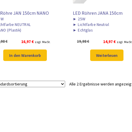
 Röhre JAN 150cm NANO
LED Röhren JANA 150cm
5W
►
25W
chtfarbe NEUTRAL
►
Lichtfarbe Neutral
NO (Plastik)
►
Echtglas
Ursprünglicher
Aktueller
Ursprünglicher
Aktueller
,98
€
16,97
€
19,98
€
14,97
€
zzgl. MwSt.
zzgl. MwSt
Preis
Preis
Preis
Preis
war:
ist:
war:
ist:
In den Warenkorb
Weiterlesen
19,98 €
16,97 €.
19,98 €
14,97 €.
Alle 2 Ergebnisse werden angezeig