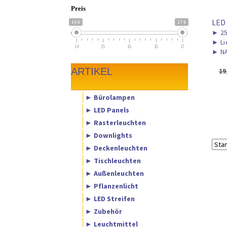
Preis
LED
14 €
17 €
►
2
►
Li
14
15
16
16
17
►
NA
ARTIKEL
19
► Bürolampen
► LED Panels
► Rasterleuchten
► Downlights
► Deckenleuchten
► Tischleuchten
► Außenleuchten
► Pflanzenlicht
► LED Streifen
► Zubehör
► Leuchtmittel