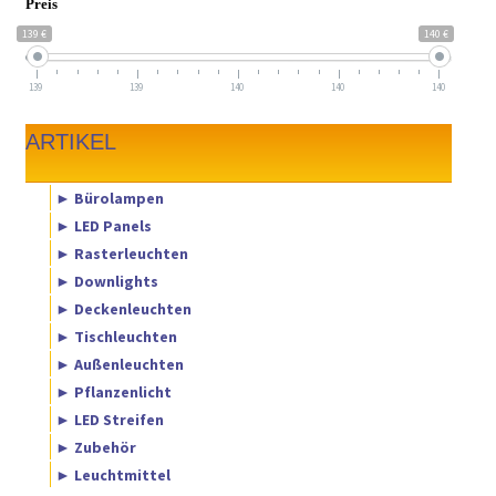
Preis
139 €
140 €
139
139
140
140
140
ARTIKEL
► Bürolampen
► LED Panels
► Rasterleuchten
► Downlights
► Deckenleuchten
► Tischleuchten
► Außenleuchten
► Pflanzenlicht
► LED Streifen
► Zubehör
► Leuchtmittel