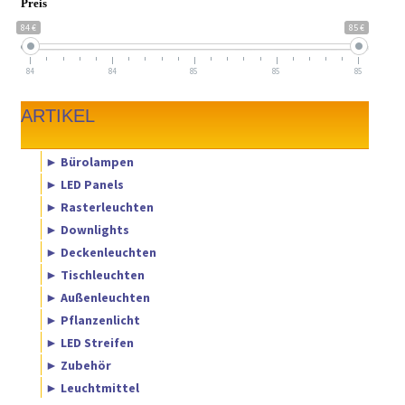
Preis
84 €
85 €
84
84
85
85
85
ARTIKEL
► Bürolampen
► LED Panels
► Rasterleuchten
► Downlights
► Deckenleuchten
► Tischleuchten
► Außenleuchten
► Pflanzenlicht
► LED Streifen
► Zubehör
► Leuchtmittel