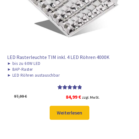
► ZAHLARTEN
► VERSANDARTEN
LED Rasterleuchte TIM inkl. 4 LED Röhren 4000K
►
bis zu 60W LED
►
BAP-Raster
►
LED Röhren austauschbar
Bewertet mit
Ursprünglicher
Aktueller
97,99
€
84,99
€
zzgl. MwSt.
5.00
von 5
Preis
Preis
war:
ist:
Weiterlesen
97,99 €
84,99 €.