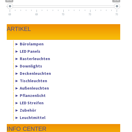
69 €
70 €
69
69
70
70
70
ARTIKEL
► Bürolampen
► LED Panels
► Rasterleuchten
► Downlights
► Deckenleuchten
► Tischleuchten
► Außenleuchten
► Pflanzenlicht
► LED Streifen
► Zubehör
► Leuchtmittel
INFO CENTER