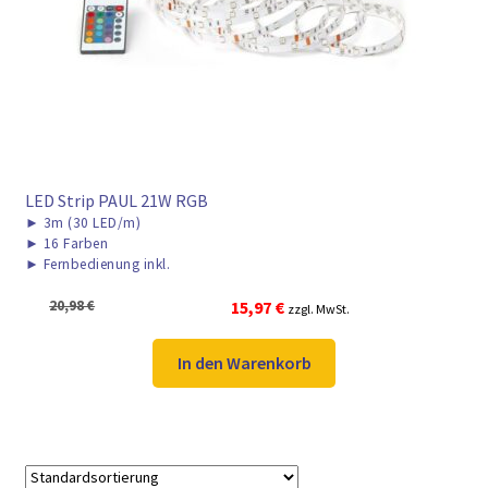
► ZAHLARTEN
► VERSANDARTEN
LED Strip PAUL 21W RGB
►
3m (30 LED/m)
►
16 Farben
►
Fernbedienung inkl.
Ursprünglicher
Aktueller
20,98
€
15,97
€
zzgl. MwSt.
Preis
Preis
war:
ist:
In den Warenkorb
20,98 €
15,97 €.