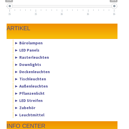
15 €
16 €
15
15
16
16
16
ARTIKEL
► Bürolampen
► LED Panels
► Rasterleuchten
► Downlights
► Deckenleuchten
► Tischleuchten
► Außenleuchten
► Pflanzenlicht
► LED Streifen
► Zubehör
► Leuchtmittel
INFO CENTER