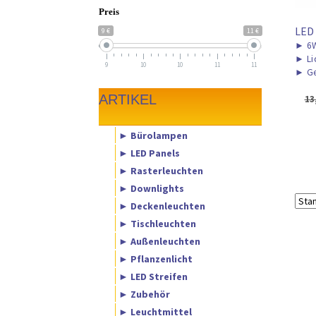
Preis
LED
9 €
11 €
►
6
►
Li
9
10
10
11
11
►
Ge
ARTIKEL
13
► Bürolampen
► LED Panels
► Rasterleuchten
► Downlights
► Deckenleuchten
► Tischleuchten
► Außenleuchten
► Pflanzenlicht
► LED Streifen
► Zubehör
► Leuchtmittel