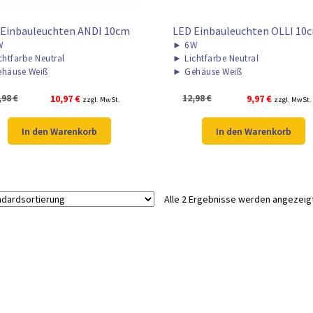
 Einbauleuchten ANDI 10cm
LED Einbauleuchten OLLI 10
W
►
6W
chtfarbe Neutral
►
Lichtfarbe Neutral
häuse Weiß
►
Gehäuse Weiß
Ursprünglicher
Aktueller
Ursprünglicher
Aktueller
,98
€
10,97
€
12,98
€
9,97
€
zzgl. MwSt.
zzgl. MwSt.
Preis
Preis
Preis
Preis
war:
ist:
war:
ist:
In den Warenkorb
In den Warenkorb
13,98 €
10,97 €.
12,98 €
9,97 €.
Alle 2 Ergebnisse werden angezeig