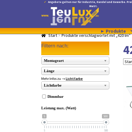
Angebote gelten nur für Industrie, Handel und Gewerbe. Prei
MwSt.
Zur
Zum
Navigation
Inhalt
springen
springen
► Produkte
Start
Produkte verschlagwortet mit „420 lm“
4
Filtern nach:
Montageart
Länge
Mehr Infos zu →
Lichtfarbe
Lichtfarbe
Dimmbar
Leistung max. (Watt)
5
500
5
500