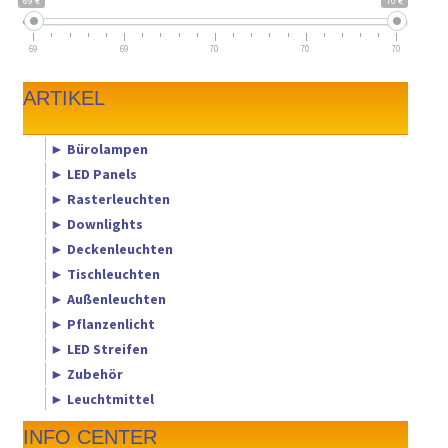
69 €
70 €
69
69
70
70
70
ARTIKEL
► Bürolampen
► LED Panels
► Rasterleuchten
► Downlights
► Deckenleuchten
► Tischleuchten
► Außenleuchten
► Pflanzenlicht
► LED Streifen
► Zubehör
► Leuchtmittel
INFO CENTER