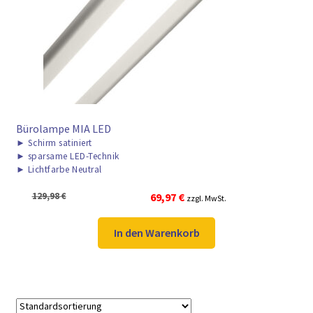
► ZAHLARTEN
► VERSANDARTEN
Bürolampe MIA LED
►
Schirm satiniert
►
sparsame LED-Technik
►
Lichtfarbe Neutral
Ursprünglicher
Aktueller
129,98
€
69,97
€
zzgl. MwSt.
Preis
Preis
war:
ist:
In den Warenkorb
129,98 €
69,97 €.