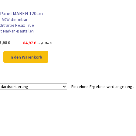
 Panel MAREN 120cm
-50W dimmbar
chtfarbe Relax True
t Marken-Bauteilen
Ursprünglicher
Aktueller
3,98
€
84,97
€
zzgl. MwSt.
Preis
Preis
war:
ist:
In den Warenkorb
113,98 €
84,97 €.
Einzelnes Ergebnis wird angezeigt