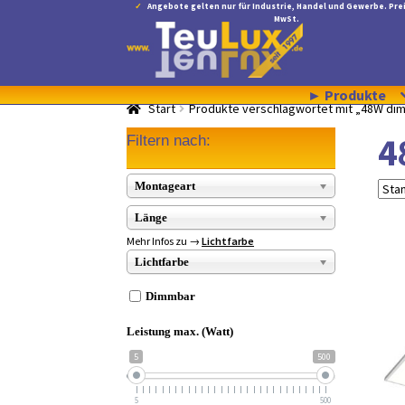
Angebote gelten nur für Industrie, Handel und Gewerbe. Prei
MwSt.
Zur
Zum
Navigation
Inhalt
springen
springen
► Produkte
Start
Produkte verschlagwortet mit „48W di
4
Filtern nach:
Montageart
Länge
Mehr Infos zu →
Lichtfarbe
Lichtfarbe
Dimmbar
Leistung max. (Watt)
5
500
5
500