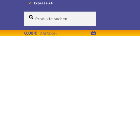
Express-24
Suche
Suchen
nach:
0,00
€
0 Artikel