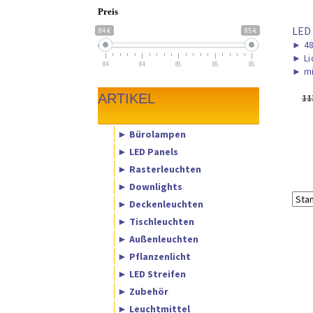
Preis
LED
84 €
85 €
►
48
►
Li
84
84
85
85
85
►
mi
ARTIKEL
11
► Bürolampen
► LED Panels
► Rasterleuchten
► Downlights
► Deckenleuchten
► Tischleuchten
► Außenleuchten
► Pflanzenlicht
► LED Streifen
► Zubehör
► Leuchtmittel