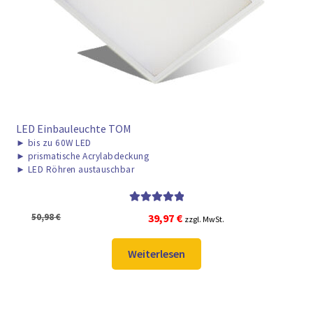
► ZAHLARTEN
► VERSANDARTEN
LED Einbauleuchte TOM
►
bis zu 60W LED
►
prismatische Acrylabdeckung
►
LED Röhren austauschbar
Bewertet mit
Ursprünglicher
Aktueller
50,98
€
39,97
€
zzgl. MwSt.
5.00
von 5
Preis
Preis
war:
ist:
Weiterlesen
50,98 €
39,97 €.