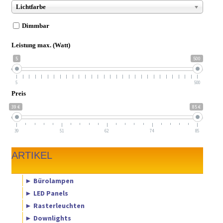
Lichtfarbe
Dimmbar
Leistung max. (Watt)
5
500
5
500
Preis
39 €
85 €
39
51
62
74
85
ARTIKEL
► Bürolampen
► LED Panels
► Rasterleuchten
► Downlights