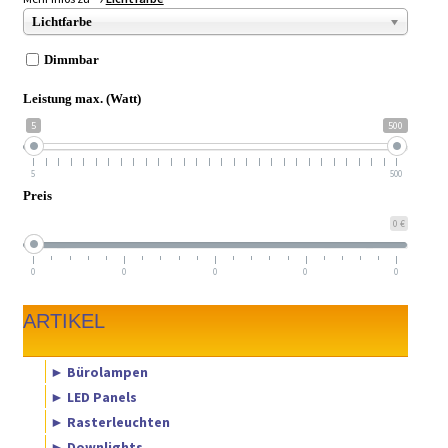
► ZAHLARTEN
Lichtfarbe
► VERSANDARTEN
Dimmbar
Leistung max. (Watt)
5
500
5
500
Preis
0 €
0
0
0
0
0
ARTIKEL
► Bürolampen
► LED Panels
► Rasterleuchten
► Downlights