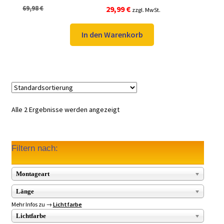
Ursprünglicher
Aktueller
69,98
€
29,99
€
zzgl. MwSt.
Preis
Preis
war:
ist:
In den Warenkorb
69,98 €
29,99 €.
Alle 2 Ergebnisse werden angezeigt
Filtern nach:
Montageart
Länge
Mehr Infos zu →
Lichtfarbe
Lichtfarbe