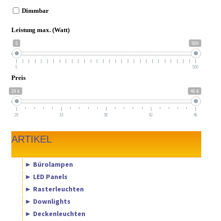
Dimmbar
Leistung max. (Watt)
5
500
5
500
Preis
29 €
46 €
29
33
38
42
46
ARTIKEL
► Bürolampen
► LED Panels
► Rasterleuchten
► Downlights
► Deckenleuchten