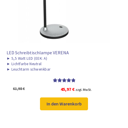
► ZAHLARTEN
► VERSANDARTEN
LED Schreibtischlampe VERENA
►
5,5 Watt LED (EEK: A)
►
Lichtfarbe Neutral
►
Leuchtarm schwenkbar
Bewertet mit
Ursprünglicher
Aktueller
61,98
€
45,97
€
zzgl. MwSt.
5.00
von 5
Preis
Preis
war:
ist:
In den Warenkorb
61,98 €
45,97 €.